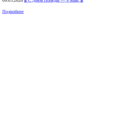
09.05.2026
🎖️ С Днём Победы — 9 Мая! 🎖️
Подробнее