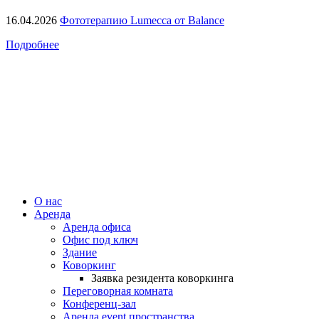
16.04.2026
Фототерапию Lumecca от Balance
Подробнее
О нас
Аренда
Аренда офиса
Офис под ключ
Здание
Коворкинг
Заявка резидента коворкинга
Переговорная комната
Конференц-зал
Аренда event пространства