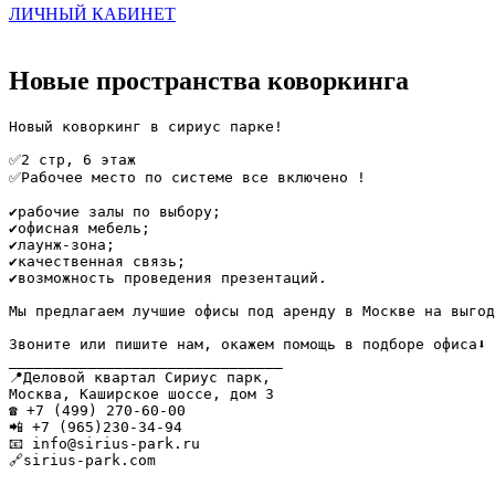
ЛИЧНЫЙ КАБИНЕТ
Новые пространства коворкинга
Новый коворкинг в сириус парке!

⠀

✅2 стр, 6 этаж

✅Рабочее место по системе все включено !

⠀

✔️рабочие залы по выбору;

✔️офисная мебель;

✔️лаунж-зона;

✔️качественная связь;

✔️возможность проведения презентаций.

⠀⠀

Мы предлагаем лучшие офисы под аренду в Москве на выгод
⠀

Звоните или пишите нам, окажем помощь в подборе офиса⬇️

_______________________________

📍Деловой квартал Сириус парк,

Москва, Каширское шоссе, дом 3

☎ +7 (499) 270-60-00

📲 +7 (965)230-34-94

📧 info@sirius-park.ru

🔗sirius-park.com