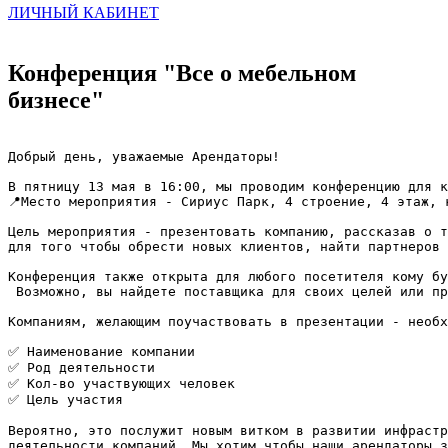
ЛИЧНЫЙ КАБИНЕТ
Конференция "Все о мебельном
бизнесе"
Добрый день, уважаемые Арендаторы!

⠀

В пятницу 13 мая в 16:00, мы проводим конференцию для к
📍Место мероприятия - Сириус Парк, 4 строение, 4 этаж, к
⠀

Цель мероприятия - презентовать компанию, рассказав о т
для того чтобы обрести новых клиентов, найти партнеров 
⠀

Конференция также открыта для любого посетителя кому бу
 Возможно, вы найдете поставщика для своих целей или пр
⠀

Компаниям, желающим поучаствовать в презентации - необх
⠀

✅ Наименование компании

✅ Род деятельности

✅ Кол-во участвующих человек

✅ Цель участия

⠀

Вероятно, это послужит новым витком в развитии инфрастр
деятельности компаний. Мы хотим чтобы наши арендаторы з