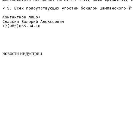
⠀

P.S. Всех присутствующих угостим бокалом шампанского!🥂

⠀

Контактное лицо⬇️

Славкин Валерий Алексеевич

+7(985)065-34-10

новости индустрии