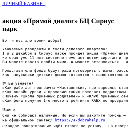
ЛИЧНЫЙ КАБИНЕТ
акция «Прямой диалог» БЦ Сириус
парк
Вот и настало время добра!

Уважаемые резиденты и гости делового квартала!

1 и 2 декабря в Сириус парке пройдёт акция «Прямой диал
которая уже 11 лет системно помогает детям-сиротам и пр
Вы можете просто пройти мимо. А можете остановиться — и
Представители фонда будут рады поговорить с вами: расск
как выпускники детских домов готовятся к самостоятельно
💬 Вы узнаете⬇️

◽️Как работает программа «Наставники», где взрослые стан
◽️Как онлайн-уроки и профориентация помогают подросткам 
◽️Почему «Школа приёмных родителей» и «Клуб приёмных сем
◽️Как фонд получил 1-е место в рейтинге RAEX по прозрачн
❗️Важно⬇️ 

Они не собирают наличные. Но если вы захотите помочь — 
на официальном сайте👉 
https://a-dobrahelp.ru
✅Каждое пожертвование идёт строго по уставу — на програ